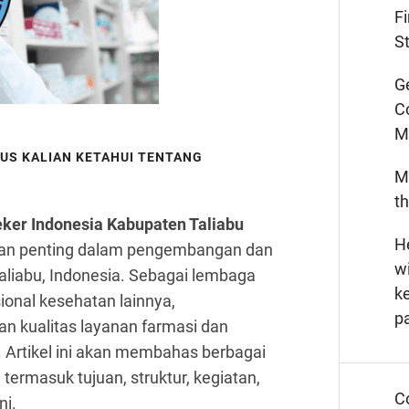
F
St
G
C
M
RUS KALIAN KETAHUI TENTANG
M
t
ker Indonesia Kabupaten Taliabu
He
peran penting dalam pengembangan dan
wi
aliabu, Indonesia. Sebagai lembaga
k
onal kesehatan lainnya,
p
 kualitas layanan farmasi dan
 Artikel ini akan membahas berbagai
rmasuk tujuan, struktur, kegiatan,
C
ni.