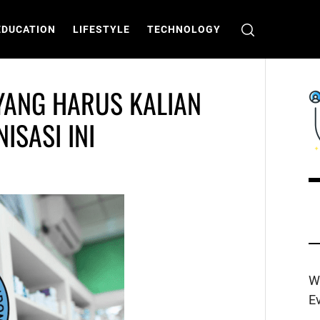
EDUCATION
LIFESTYLE
TECHNOLOGY
 YANG HARUS KALIAN
ISASI INI
C
T
W
E