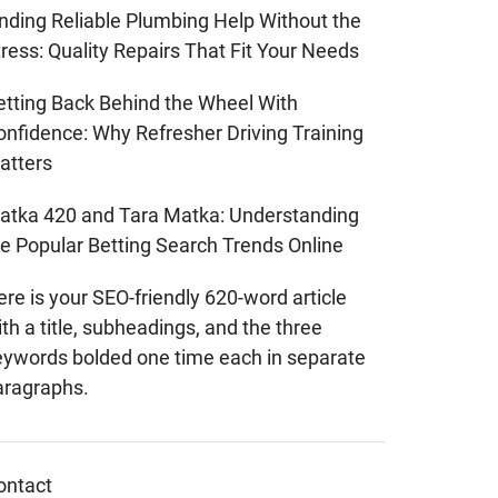
inding Reliable Plumbing Help Without the
ress: Quality Repairs That Fit Your Needs
etting Back Behind the Wheel With
onfidence: Why Refresher Driving Training
atters
atka 420 and Tara Matka: Understanding
he Popular Betting Search Trends Online
re is your SEO-friendly 620-word article
th a title, subheadings, and the three
eywords bolded one time each in separate
aragraphs.
ontact