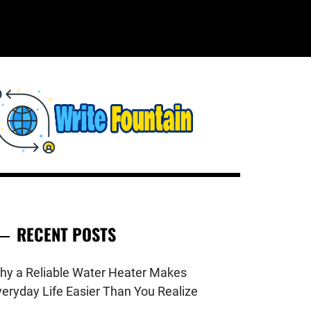
WRITE
HECKOUT FOR THE LATEST AND
OP NEWS AROUND THE WORLD.
FOUNTAIN
RECENT POSTS
hy a Reliable Water Heater Makes
veryday Life Easier Than You Realize